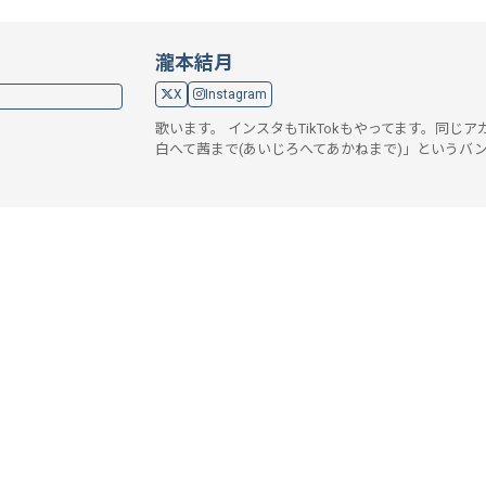
瀧本結月
X
Instagram
歌います。 インスタもTikTokもやってます。同じ
白へて茜まで(あいじろへてあかねまで)」というバ