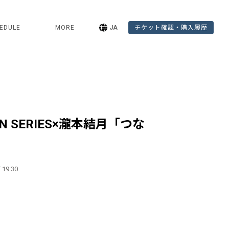
EDULE
MORE
JA
チケット確認・購入履歴
AN SERIES×瀧本結月「つな
 19:30