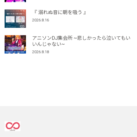
『 溺れぬ音に朝を吸う 』
2026.8.16
アニソンDJ集会所 ~悲しかったら泣いてもい
いんじゃない~
2026.8.18