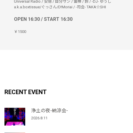
Universal Radio
/
安隠
/
自分サン
/
雷禅
/
鈴
/
-DJ- ゆうし
a.k.a.boxtissue/ぐっさん/D!Moriai
/
-司会- TAKA☆SHI
OPEN 16:30 / START 16:30
￥1500
RECENT EVENT
浄土の夜-納涼会-
2026.8.11