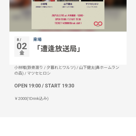
来場
8 /
02
「遭逢放送局」
金
小林唯(鉄骨渡り / 夕暮れとワルツ)
/
山下健太(鼻ホームラン
の森)
/
マツセヒロシ
OPEN 19:00 / START 19:30
￥2000(1Drink込み)