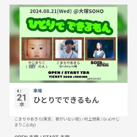
来場
8 /
21
ひとりでできるもん
水
こまちやあきら(東京、君がいない街)
/
村上想楽
/
(o.a)やじ
まりこ(Lilly)