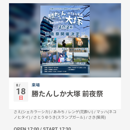
来場
8 /
18
勝たんしか大塚 前夜祭
日
さえ(シェカラーシカ)
/
あみち
/
レンゲ(花酔い)
/
マッハ(ネコ
ノヒタイ)
/
さとうゆうき(スランプガール)
/
さき(紫苑)
OPEN 17:00 / START 17:30