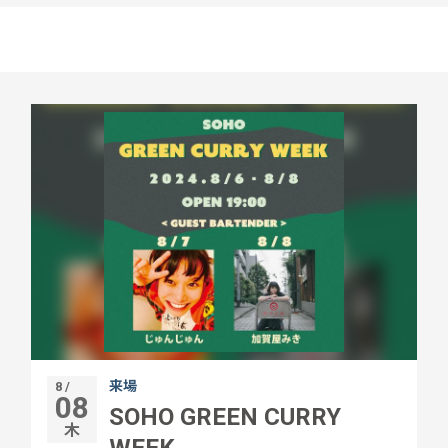
来場
8 /
08
SOHO GREEN CURRY
木