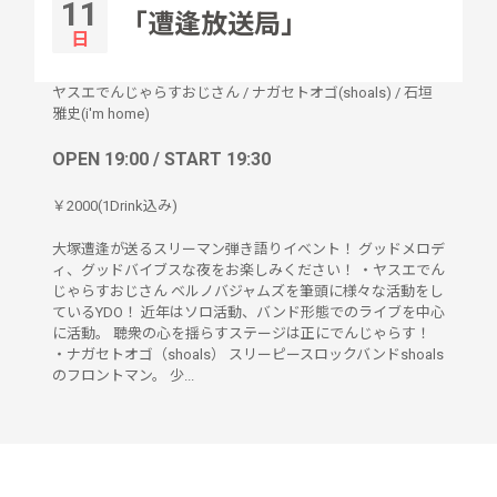
11
「遭逢放送局」
日
ヤスエでんじゃらすおじさん
/
ナガセトオゴ(shoals)
/
石垣
雅史(i'm home)
OPEN 19:00 / START 19:30
￥2000(1Drink込み)
大塚遭逢が送るスリーマン弾き語りイベント！ グッドメロデ
ィ、グッドバイブスな夜をお楽しみください！ ・ヤスエでん
じゃらすおじさん ベルノバジャムズを筆頭に様々な活動をし
ているYDO！ 近年はソロ活動、バンド形態でのライブを中心
に活動。 聴衆の心を揺らすステージは正にでんじゃらす！
・ナガセトオゴ（shoals） スリーピースロックバンドshoals
のフロントマン。 少...