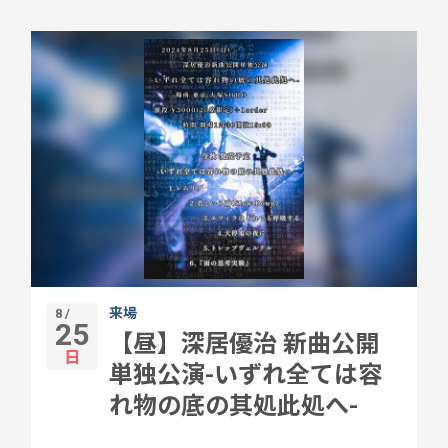
来場
8 /
25
【昼】深居優治 新曲公開
日
単独公演-いずれ全ては容
れ物の底の其処此処へ-