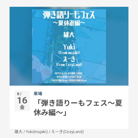
来場
8 /
16
「弾き語りーもフェス〜夏
金
休み編〜」
雄大
/
Yuki(mujaki)
/
えーき(CozyLand)