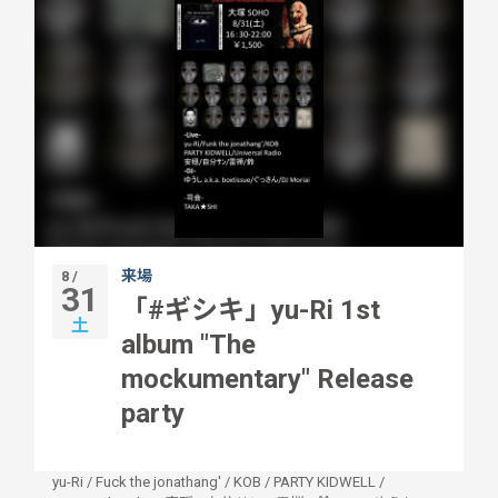
来場
8 /
31
「#ギシキ」yu-Ri 1st
土
album "The
mockumentary" Release
party
yu-Ri
/
Fuck the jonathang'
/
KOB
/
PARTY KIDWELL
/