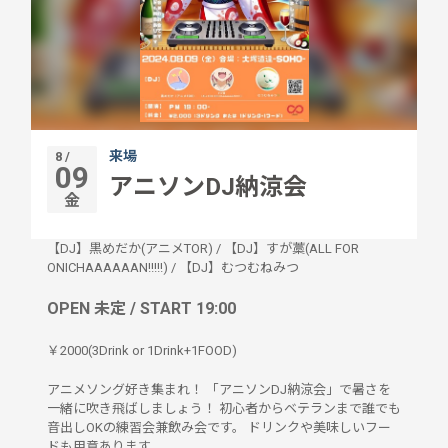
来場
8 /
09
アニソンDJ納涼会
金
【DJ】黒めだか(アニメTOR)
/
【DJ】すが藁(ALL FOR
ONICHAAAAAAN!!!!!)
/
【DJ】むつむねみつ
OPEN 未定 / START 19:00
￥2000(3Drink or 1Drink+1FOOD)
アニメソング好き集まれ！ 「アニソンDJ納涼会」で暑さを
一緒に吹き飛ばしましょう！ 初心者からベテランまで誰でも
音出しOKの練習会兼飲み会です。 ドリンクや美味しいフー
ドも用意あります。