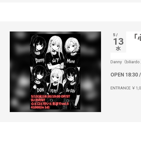
5 /
「
13
水
Danny（biliard
OPEN 18:30 
ENTRANCE ￥1,00