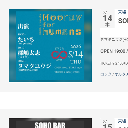
来場
5 /
14
SO
木
ヌマタユウジ(HOME 
OPEN 19:00 
TICKET￥2400+Dr
ロック
/
オルタ
来場
5 /
15