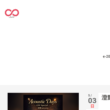
20
5 /
澄野
03
日