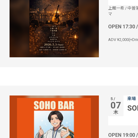
上館一希
/
中曽茉
マ
OPEN 17:30 
ADV ¥2,000(+Dri
来場
5 /
07
SO
木
OPEN 19:00 