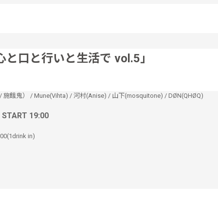
心と口と行いと生活で vol.5」
o / 施餓鬼）
/
Mune(Vihta)
/
河村(Anise)
/
山下(mosquitone)
/
DØN(QHØQ)
/ START 19:00
0(1drink in)