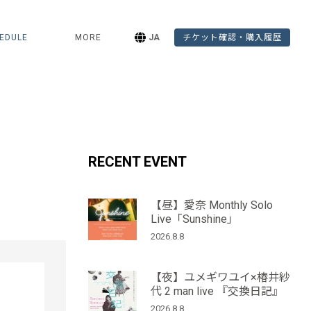
EDULE
MORE
JA
チケット確認・購入履歴
RECENT EVENT
【昼】愛奈 Monthly Solo
Live「Sunshine」
2026.8.8
」
【夜】ユメギワユイ×椿井紗
代 2 man live 『交換日記』
2026.8.8