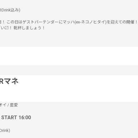
1Drink込み)
営業日！ この日はゲストバーテンダーにマッハ(ex-ネコノヒタイ)を迎えての開催
ざい〼！ 乾杯しましょう！
ARマネ
オイ
/
星愛
/ START 16:00
Drink)