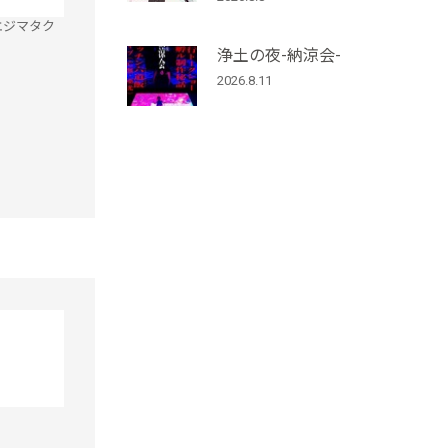
エジマタク
浄土の夜-納涼会-
2026.8.11