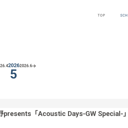
TOP
SCH
2026
26.
4
2026.
6
5
presents「Acoustic Days-GW Special-