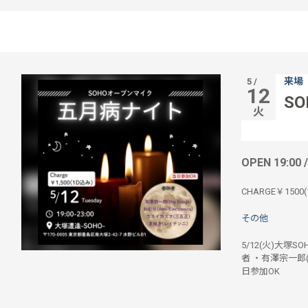
来場
5 /
12
S
火
OPEN 19:00 
CHARGE￥1500(
その他
5/12(火)大塚S
者 ・有澤宗一郎(th
日参加OK