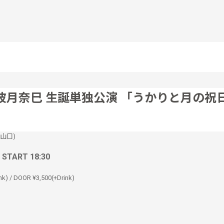
波月奈巳 生誕単独公演 「うかりと月の祝
m山口)
/ START 18:30
nk) / DOOR ¥3,500(+Drink)