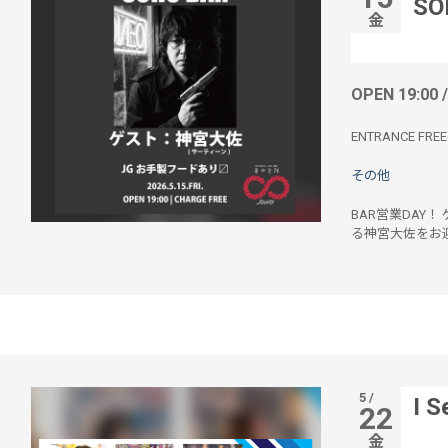
SO
金
OPEN 19:00 
ENTRANCE F
その他
BAR営業DAY
る神宮大佐をお
5 /
I S
22
金